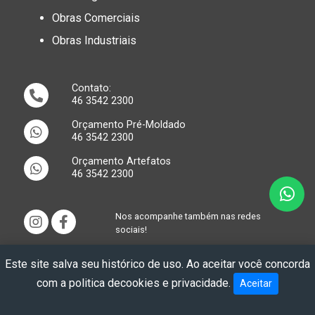
Obras Comerciais
Obras Industriais
Contato:
46 3542 2300
Orçamento Pré-Moldado
46 3542 2300
Orçamento Artefatos
46 3542 2300
Wha
Nos acompanhe também nas redes
instagram
facebook
sociais!
PR-281, 592
Este site salva seu histórico de uso. Ao aceitar você concorda
Bairro Industrial
com a
politica decookies e privacidade
.
Aceitar
Santa Izabel do Oeste
- PR