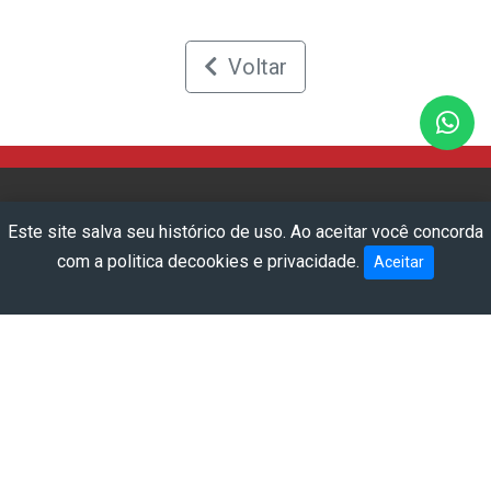
Voltar
Wha
Este site salva seu histórico de uso. Ao aceitar você concorda
com a
politica decookies e privacidade
.
Aceitar
HOME
QUEM SOMOS
PRODUTOS
OBRAS
BLOG