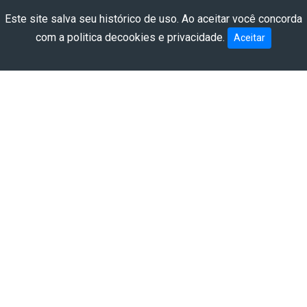
QUEM SOMOS
Este site salva seu histórico de uso. Ao aceitar você concorda
com a
politica decookies e privacidade
.
Aceitar
PRODUTOS
OBRAS
BLOG
CONTATO
Você pode entrar em contato conosco de qualquer
maneira que seja conveniente para você. Estamos
disponíveis via telefone, Whatsapp e redes sociais. Você
também pode visitar nosso escritório pessoalmente.
Use nossos contatos para tirar suas dúvidas e solicitar
orçamento. Teremos o maior prazer em responder às
suas perguntas.