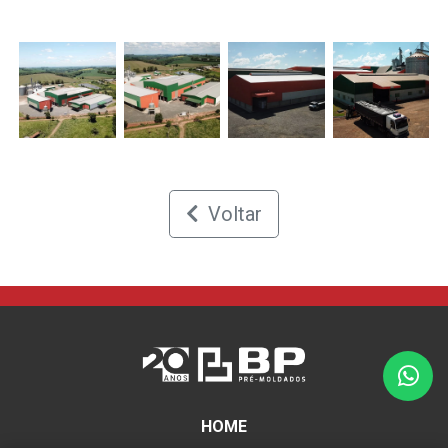
Voltar
Wha
HOME